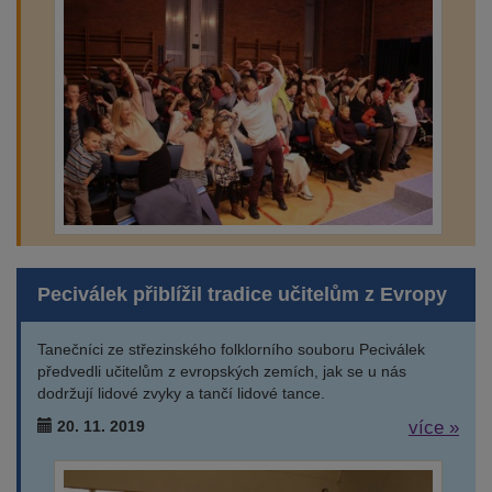
Peciválek přiblížil tradice učitelům z Evropy
Tanečníci ze střezinského folklorního souboru Peciválek
předvedli učitelům z evropských zemích, jak se u nás
dodržují lidové zvyky a tančí lidové tance.
20. 11. 2019
více »