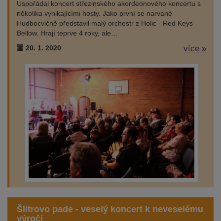
Uspořádal koncert střezinského akordeonového koncertu s
několika vynikajícími hosty. Jako první se narvané
Hudbocvičně představil malý orchestr z Holic - Red Keys
Bellow. Hrají teprve 4 roky, ale…
20. 1. 2020
více »
Šlitrovo pade - veselý koncert k neveselému
výročí