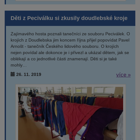
Děti z Peciválku si zkusily doudlebské kroje
Zajímavého hosta poznali tanečníci ze souboru Peciválek. O
krojích z Doudlebska jim koncem října přijel popovídat Pavel
Arnošt - tanečník Českého lidového souboru. O krojích
nejen povídal ale dokonce je i přivezl a ukázal dětem, jak se
oblékají a co jednotlivé části znamenají. Děti si je také
mohly…
26. 11. 2019
více »