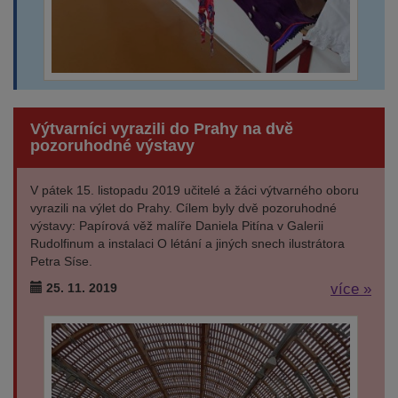
Výtvarníci vyrazili do Prahy na dvě
pozoruhodné výstavy
V pátek 15. listopadu 2019 učitelé a žáci výtvarného oboru
vyrazili na výlet do Prahy. Cílem byly dvě pozoruhodné
výstavy: Papírová věž malíře Daniela Pitína v Galerii
Rudolfinum a instalaci O létání a jiných snech ilustrátora
Petra Síse.
25. 11. 2019
více »