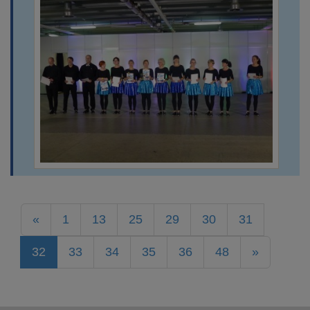
«
1
13
25
29
30
31
(current)
32
33
34
35
36
48
»