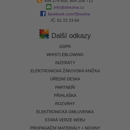
495 279 600, 604 206 711
info@strezina.cz
facebook.com/Strezina
IČ: 61 22 23 64
Další odkazy
GDPR
WHISTLEBLOWING
INZERÁTY
ELEKTRONICKÁ ŽÁKOVSKÁ KNÍŽKA
ÚŘEDNÍ DESKA
PARTNEŘI
PŘIHLÁŠKA
ROZVRHY
ELEKTRONICKÁ OMLUVENKA
STARÁ VERZE WEBU
PROPAGAČNÍ MATERIÁLY + NOVINY