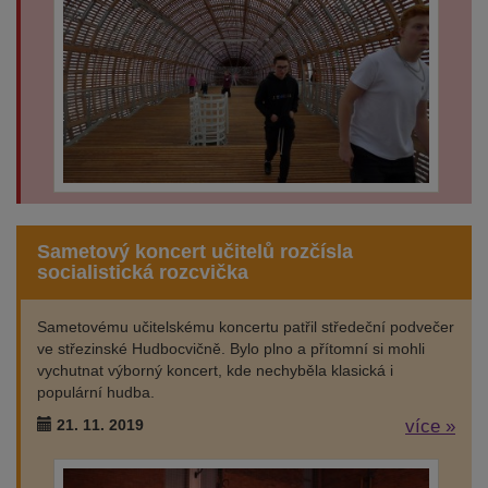
Sametový koncert učitelů rozčísla
socialistická rozcvička
Sametovému učitelskému koncertu patřil středeční podvečer
ve střezinské Hudbocvičně. Bylo plno a přítomní si mohli
vychutnat výborný koncert, kde nechyběla klasická i
populární hudba.
21. 11. 2019
více »