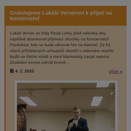
Gratulujeme Lukáši Vernerovi k přijetí na
konzervatoř
Lukáš Verner ze třídy Pavla Linhy před několika dny
úspěšně absolvoval přijímací zkoušky na Konzervatoř
Pardubice, kde se bude věnovat hře na klarinet. Ze 61
všech přihlášených uchazečů skončil v celkovém součtu
bodů na třetím místě a mezi klarinetisty zaujal nejvíce.
Zkušební komisi zahrál kromě…
4. 2. 2020
více »