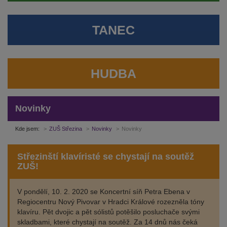
TANEC
HUDBA
Novinky
Kde jsem:
ZUŠ Střezina
Novinky
Novinky
Střezinští klavíristé se chystají na soutěž
ZUŠ!
V pondělí, 10. 2. 2020 se Koncertní síň Petra Ebena v
Regiocentru Nový Pivovar v Hradci Králové rozezněla tóny
klavíru. Pět dvojic a pět sólistů potěšilo posluchače svými
skladbami, které chystají na soutěž. Za 14 dnů nás čeká