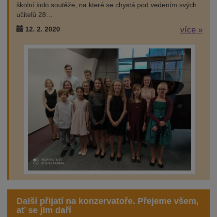
školní kolo soutěže, na které se chystá pod vedením svých
učitelů 28…
12. 2. 2020
více »
Další přijatí na konzervatoře. Přejeme všem,
ať se jim daří