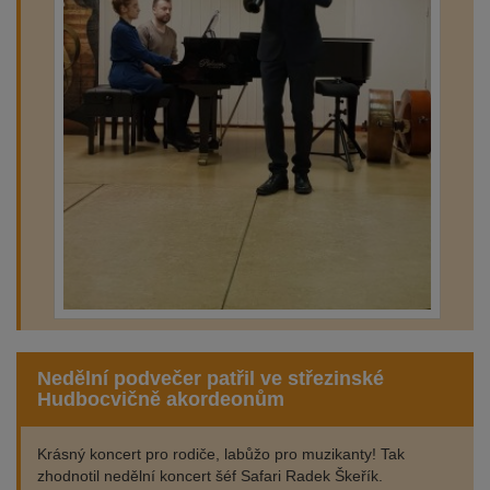
Nedělní podvečer patřil ve střezinské
Hudbocvičně akordeonům
Krásný koncert pro rodiče, labůžo pro muzikanty! Tak
zhodnotil nedělní koncert šéf Safari Radek Škeřík.