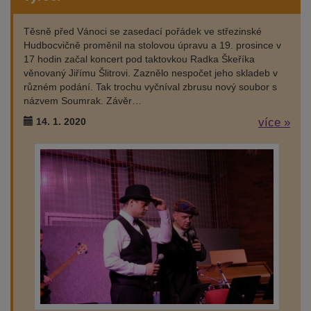
Těsně před Vánoci se zasedací pořádek ve střezinské
Hudbocvičně proměnil na stolovou úpravu a 19. prosince v
17 hodin začal koncert pod taktovkou Radka Škeříka
věnovaný Jiřímu Šlitrovi. Zaznělo nespočet jeho skladeb v
různém podání. Tak trochu vyčníval zbrusu nový soubor s
názvem Soumrak. Závěr…
14. 1. 2020
více »