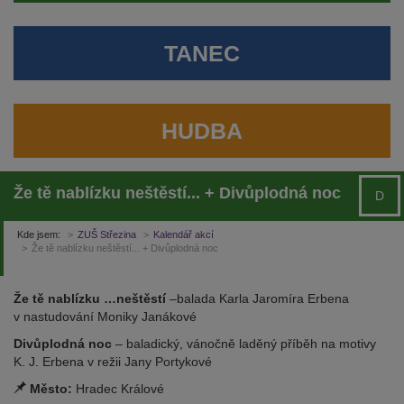
TANEC
HUDBA
Že tě nablízku neštěstí... + Divůplodná noc
D
Kde jsem:
ZUŠ Střezina
Kalendář akcí
Že tě nablízku neštěstí... + Divůplodná noc
Že tě nablízku …neštěstí
–balada Karla Jaromíra Erbena
v nastudování Moniky Janákové
Divůplodná noc
– baladický, vánočně laděný příběh na motivy
K. J. Erbena v režii Jany Portykové
Město:
Hradec Králové