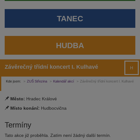
TANEC
HUDBA
Závěrečný třídní koncert I. Kulhavé
H
Kde jsem:
ZUŠ Střezina
Kalendář akcí
Závěrečný třídní koncert I. Kulhavé
Město:
Hradec Králové
Místo konání:
Hudbocvična
Termíny
Tato akce již proběhla. Zatím není žádný další termín.