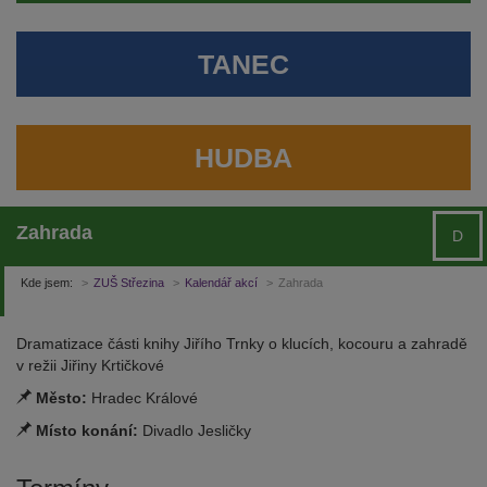
TANEC
HUDBA
Zahrada
D
Kde jsem:
ZUŠ Střezina
Kalendář akcí
Zahrada
Dramatizace části knihy Jiřího Trnky o klucích, kocouru a zahradě
v režii Jiřiny Krtičkové
Město:
Hradec Králové
Místo konání:
Divadlo Jesličky