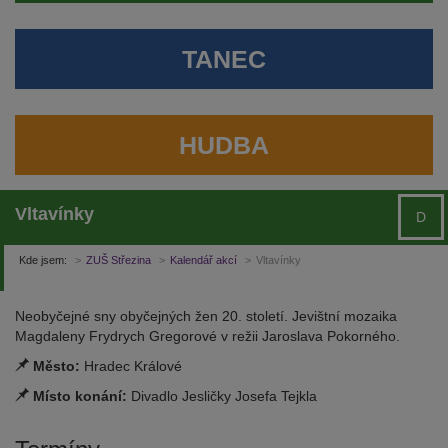
TANEC
HUDBA
Vltavínky
D
Kde jsem:
ZUŠ Střezina
Kalendář akcí
Vltavínky
Neobyčejné sny obyčejných žen 20. století. Jevištní mozaika
Magdaleny Frydrych Gregorové v režii Jaroslava Pokorného.
Město:
Hradec Králové
Místo konání:
Divadlo Jesličky Josefa Tejkla