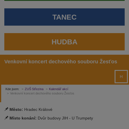
TANEC
HUDBA
Venkovní koncert dechového souboru Žesťos
H
Kde jsem:
ZUŠ Střezina
Kalendář akcí
Venkovní koncert dechového souboru Žesťos
Město:
Hradec Králové
Místo konání:
Dvůr budovy JIH - U Trumpety