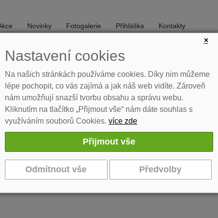
Akce
Novinky
Fotogalerie
Přihláška
Kontakty
×
Nastavení cookies
DIVADLO
TANEC
Na našich stránkách používáme cookies. Díky nim můžeme
lépe pochopit, co vás zajímá a jak náš web vidíte. Zároveň
nám umožňují snazší tvorbu obsahu a správu webu.
Kliknutím na tlačítko „Přijmout vše“ nám dáte souhlas s
využíváním souborů Cookies.
více zde
oru
diny tanečního oboru