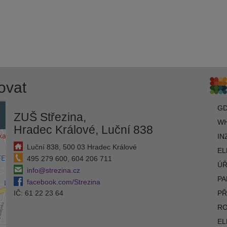
ovat
G
ZUŠ Střezina,
WH
Hradec Králové, Luční 838
IN
Luční 838, 500 03 Hradec Králové
EL
495 279 600, 604 206 711
ÚŘ
info@strezina.cz
PA
facebook.com/Strezina
IČ: 61 22 23 64
PŘ
R
EL