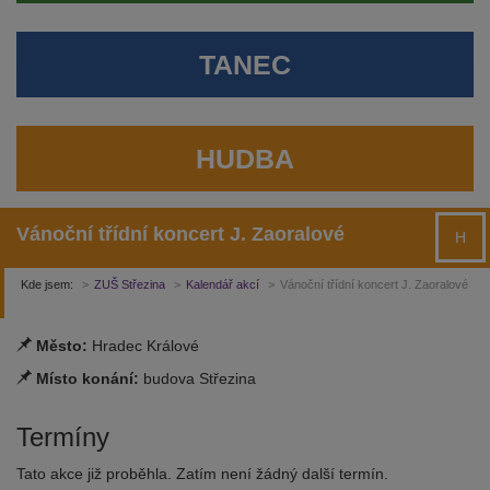
TANEC
HUDBA
Vánoční třídní koncert J. Zaoralové
H
Kde jsem:
ZUŠ Střezina
Kalendář akcí
Vánoční třídní koncert J. Zaoralové
Město:
Hradec Králové
Místo konání:
budova Střezina
Termíny
Tato akce již proběhla. Zatím není žádný další termín.