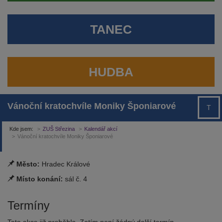
TANEC
HUDBA
Vánoční kratochvíle Moniky Šponiarové
T
Kde jsem:
ZUŠ Střezina
Kalendář akcí
Vánoční kratochvíle Moniky Šponiarové
Město:
Hradec Králové
Místo konání:
sál č. 4
Termíny