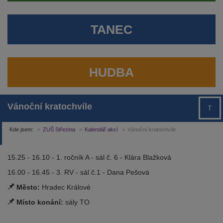
TANEC
HUDBA
Vánoční kratochvíle
T
Kde jsem:
ZUŠ Střezina
Kalendář akcí
Vánoční kratochvíle
15.25 - 16.10 - 1. ročník A - sál č. 6 - Klára Blažková
16.00 - 16.45 - 3. RV - sál č.1 - Dana Pešová
Město:
Hradec Králové
Místo konání:
sály TO