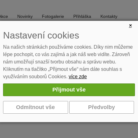
Akce
Novinky
Fotogalerie
Přihláška
Kontakty
×
Nastavení cookies
DIVADLO
TANEC
Na našich stránkách používáme cookies. Díky nim můžeme
lépe pochopit, co vás zajímá a jak náš web vidíte. Zároveň
nám umožňují snazší tvorbu obsahu a správu webu.
Kliknutím na tlačítko „Přijmout vše“ nám dáte souhlas s
využíváním souborů Cookies.
více zde
P zpěvu