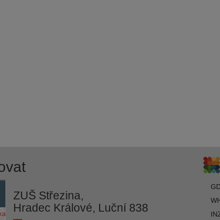
ovat
G
ZUŠ Střezina,
WH
Hradec Králové, Luční 838
IN