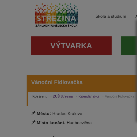
Škola a studium
VÝTVARKA
Vánoční Fidlovačka
Kde jsem:
ZUŠ Střezina
Kalendář akcí
Vánoční Fidlovačka
Město:
Hradec Králové
Místo konání:
Hudbocvična