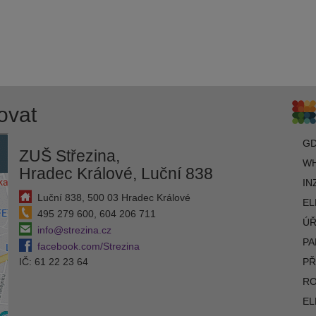
ovat
G
ZUŠ Střezina,
WH
Hradec Králové, Luční 838
IN
Luční 838, 500 03 Hradec Králové
EL
495 279 600, 604 206 711
ÚŘ
info@strezina.cz
PA
facebook.com/Strezina
IČ: 61 22 23 64
PŘ
R
EL