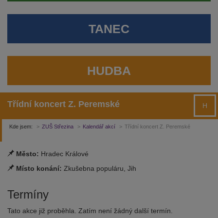
TANEC
HUDBA
Třídní koncert Z. Peremské
H
Kde jsem:
ZUŠ Střezina
Kalendář akcí
Třídní koncert Z. Peremské
Město:
Hradec Králové
Místo konání:
Zkušebna populáru, Jih
Termíny
Tato akce již proběhla. Zatím není žádný další termín.