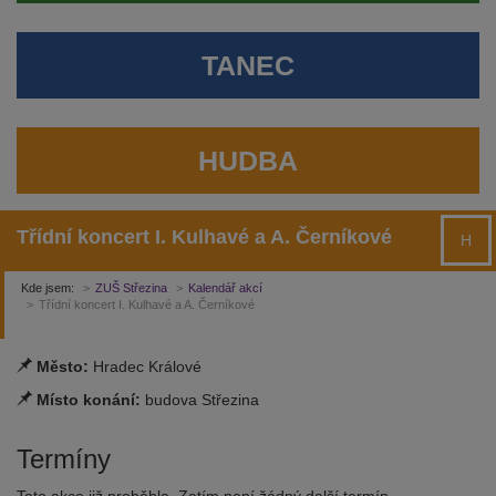
TANEC
HUDBA
Třídní koncert I. Kulhavé a A. Černíkové
H
Kde jsem:
ZUŠ Střezina
Kalendář akcí
Třídní koncert I. Kulhavé a A. Černíkové
Město:
Hradec Králové
Místo konání:
budova Střezina
Termíny