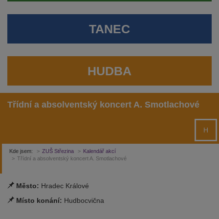
TANEC
HUDBA
Třídní a absolventský koncert A. Smotlachové
H
Kde jsem:
ZUŠ Střezina
Kalendář akcí
Třídní a absolventský koncert A. Smotlachové
Město:
Hradec Králové
Místo konání:
Hudbocvična