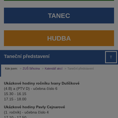
TANEC
HUDBA
Taneční představení
T
Kde jsem:
ZUŠ Střezina
Kalendář akcí
Taneční představení
Ukázkové hodiny ročníku Ivany Dulíčkové
(4.B) a (PTV D) - učebna číslo 6
15.30 - 16.15
17.15 - 18.00
Ukázkové hodiny Pavly Cejnarové
(1. ročník) - učebna číslo 4
17.10 - 17.50