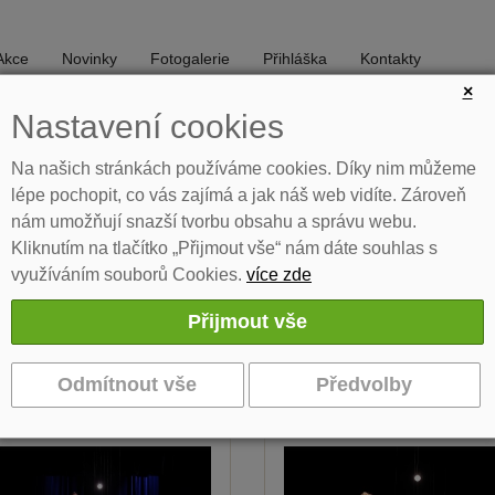
Akce
Novinky
Fotogalerie
Přihláška
Kontakty
×
Nastavení cookies
DIVADLO
TANEC
Na našich stránkách používáme cookies. Díky nim můžeme
lépe pochopit, co vás zajímá a jak náš web vidíte. Zároveň
nám umožňují snazší tvorbu obsahu a správu webu.
udiu
Učitelé
Akce
Program Jesličky
Program k tisku
Kliknutím na tlačítko „Přijmout vše“ nám dáte souhlas s
využíváním souborů Cookies.
více zde
ajemství v lahvi - 13.4.2026