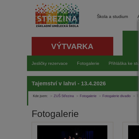
Škola a studium
VÝTVARKA
Jesličky rezervace
Fotogalerie
Přihláška ke st
Tajemství v lahvi - 13.4.2026
Kde jsem:
ZUŠ Střezina
Fotogalerie
Fotogalerie divadlo
T
Fotogalerie