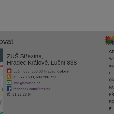
ovat
G
ZUŠ Střezina,
WH
Hradec Králové, Luční 838
IN
Luční 838, 500 03 Hradec Králové
EL
495 279 600, 604 206 711
ÚŘ
info@strezina.cz
PA
facebook.com/Strezina
IČ: 61 22 23 64
PŘ
R
EL