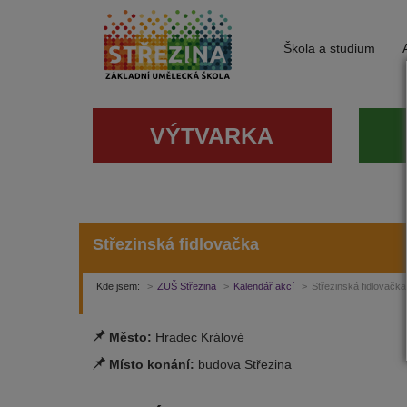
Škola a studium
VÝTVARKA
Střezinská fidlovačka
Kde jsem:
ZUŠ Střezina
Kalendář akcí
Střezinská fidlovačka
Město:
Hradec Králové
Místo konání:
budova Střezina