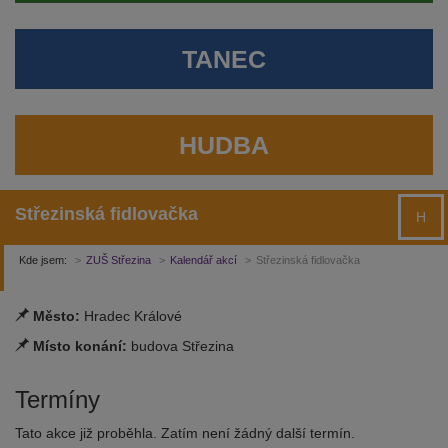
TANEC
HUDBA
Střezinská fidlovačka
H
Kde jsem:
ZUŠ Střezina
Kalendář akcí
Střezinská fidlovačka
Město:
Hradec Králové
Místo konání:
budova Střezina
Termíny
Tato akce již proběhla. Zatím není žádný další termín.