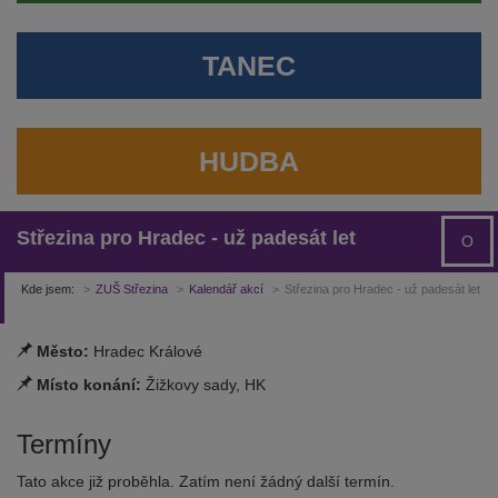
TANEC
HUDBA
Střezina pro Hradec - už padesát let
O
Kde jsem:
ZUŠ Střezina
Kalendář akcí
Střezina pro Hradec - už padesát let
Město:
Hradec Králové
Místo konání:
Žižkovy sady, HK
Termíny
Tato akce již proběhla. Zatím není žádný další termín.