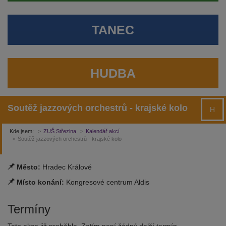
TANEC
HUDBA
Soutěž jazzových orchestrů - krajské kolo
H
Kde jsem:
ZUŠ Střezina
Kalendář akcí
Soutěž jazzových orchestrů - krajské kolo
Město:
Hradec Králové
Místo konání:
Kongresové centrum Aldis
Termíny