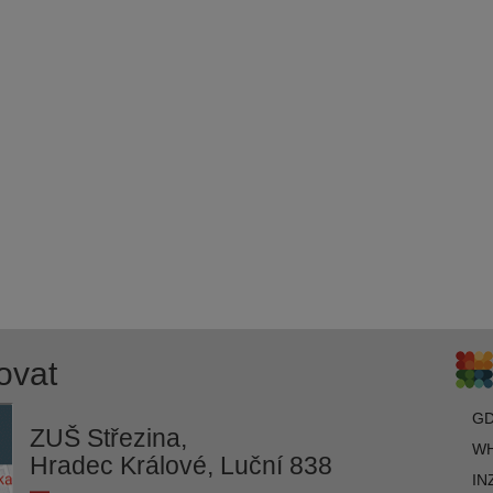
ovat
G
ZUŠ Střezina,
WH
Hradec Králové, Luční 838
IN