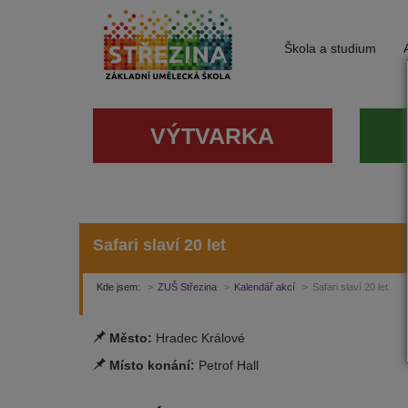
Škola a studium
VÝTVARKA
Safari slaví 20 let
Kde jsem:
ZUŠ Střezina
Kalendář akcí
Safari slaví 20 let
Město:
Hradec Králové
Místo konání:
Petrof Hall