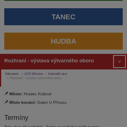
TANEC
HUDBA
Rozhraní - výstava výtvarného oboru
V
Kde jsem:
ZUŠ Střezina
Kalendář akcí
Rozhraní - výstava výtvarného oboru
Město:
Hradec Králové
Místo konání:
Galeri U Přívozu
Termíny