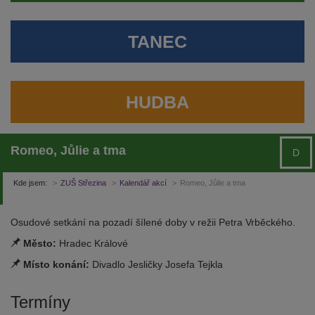
TANEC
HUDBA
Romeo, Jůlie a tma
D
Kde jsem:
ZUŠ Střezina
Kalendář akcí
Romeo, Jůlie a tma
Osudové setkání na pozadí šílené doby v režii Petra Vrběckého.
Město:
Hradec Králové
Místo konání:
Divadlo Jesličky Josefa Tejkla
Termíny