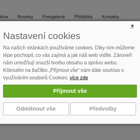
Akce
Novinky
Fotogalerie
Přihláška
Kontakty
×
Nastavení cookies
DIVADLO
TANEC
Na našich stránkách používáme cookies. Díky nim můžeme
lépe pochopit, co vás zajímá a jak náš web vidíte. Zároveň
nám umožňují snazší tvorbu obsahu a správu webu.
Kliknutím na tlačítko „Přijmout vše“ nám dáte souhlas s
využíváním souborů Cookies.
více zde
 kapaicta
a? - pozor omezená kapaicta
átr!“ Volně na motivy knih Evžena Bočka. Scénář a režie Jana Portyková.