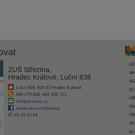
ovat
G
ZUŠ Střezina,
WH
Hradec Králové, Luční 838
IN
Luční 838, 500 03 Hradec Králové
EL
495 279 600, 604 206 711
ÚŘ
info@strezina.cz
PA
facebook.com/Strezina
IČ: 61 22 23 64
PŘ
R
EL