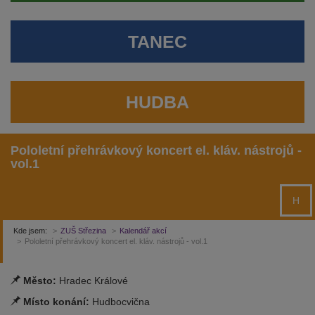
TANEC
HUDBA
Pololetní přehrávkový koncert el. kláv. nástrojů -
vol.1
H
Kde jsem:
ZUŠ Střezina
Kalendář akcí
Pololetní přehrávkový koncert el. kláv. nástrojů - vol.1
Město:
Hradec Králové
Místo konání:
Hudbocvična