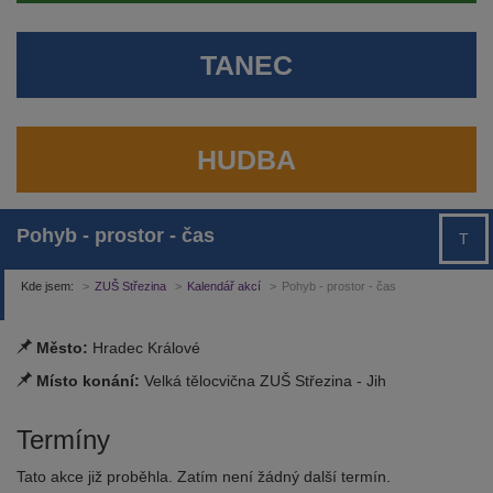
TANEC
HUDBA
Pohyb - prostor - čas
T
Kde jsem:
ZUŠ Střezina
Kalendář akcí
Pohyb - prostor - čas
Město:
Hradec Králové
Místo konání:
Velká tělocvična ZUŠ Střezina - Jih
Termíny
Tato akce již proběhla. Zatím není žádný další termín.