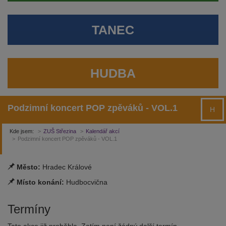
TANEC
HUDBA
Podzimní koncert POP zpěváků - VOL.1
H
Kde jsem:
ZUŠ Střezina
Kalendář akcí
Podzimní koncert POP zpěváků - VOL.1
Město:
Hradec Králové
Místo konání:
Hudbocvična
Termíny