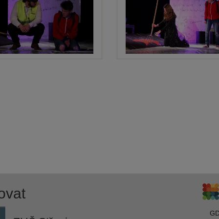
ovat
G