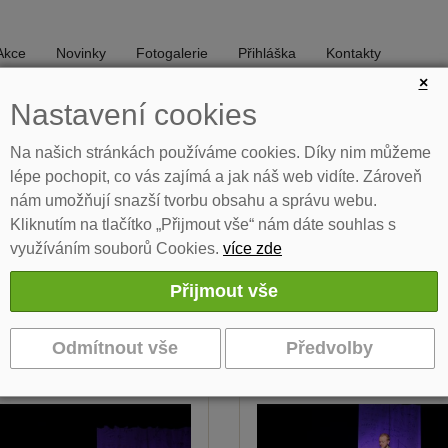
Akce
Novinky
Fotogalerie
Přihláška
Kontakty
×
Nastavení cookies
DIVADLO
TANEC
Na našich stránkách používáme cookies. Díky nim můžeme
lépe pochopit, co vás zajímá a jak náš web vidíte. Zároveň
nám umožňují snazší tvorbu obsahu a správu webu.
udiu
Učitelé
Akce
Program Jesličky
Program k tisku
Kliknutím na tlačítko „Přijmout vše“ nám dáte souhlas s
využíváním souborů Cookies.
více zde
odivný případ se psem - 1.3.2023