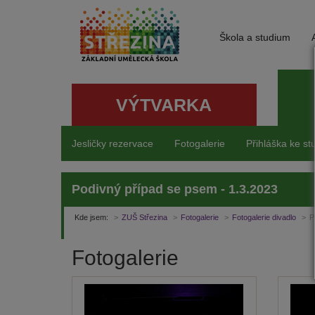
Škola a studium
VÝTVARKA
Jesličky rezervace
Fotogalerie
Přihláška ke st
Podivný případ se psem - 1.3.2023
Kde jsem:
ZUŠ Střezina
Fotogalerie
Fotogalerie divadlo
P
Fotogalerie