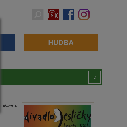
HUDBA
D
Janákové a