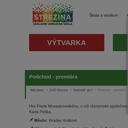
Škola a studium
VÝTVARKA
Podchod - premiéra
Kde jsem:
ZUŠ Střezina
Kalendář akcí
Podchod - premiéra
Hra Pavla Mossakowského, v níž různorodá společnost ř
Karla Peška.
Město:
Hradec Králové