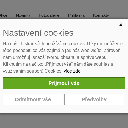
Akce
Novinky
Fotogalerie
Přihláška
Kontakty
×
Nastavení cookies
DIVADLO
TANEC
Na našich stránkách používáme cookies. Díky nim můžeme
lépe pochopit, co vás zajímá a jak náš web vidíte. Zároveň
nám umožňují snazší tvorbu obsahu a správu webu.
Kliknutím na tlačítko „Přijmout vše“ nám dáte souhlas s
využíváním souborů Cookies.
více zde
eší nezvyklou životní situaci. Hraje soubor Black out v režii Moniky 