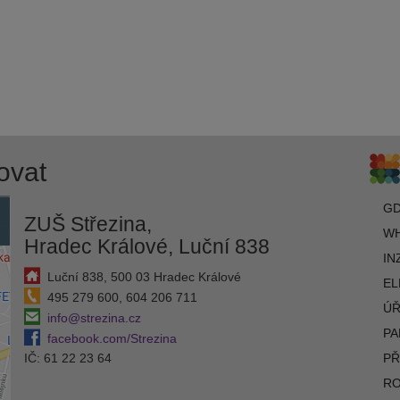
ovat
G
ZUŠ Střezina,
WH
Hradec Králové, Luční 838
IN
Luční 838, 500 03 Hradec Králové
EL
495 279 600, 604 206 711
ÚŘ
info@strezina.cz
PA
facebook.com/Strezina
IČ: 61 22 23 64
PŘ
R