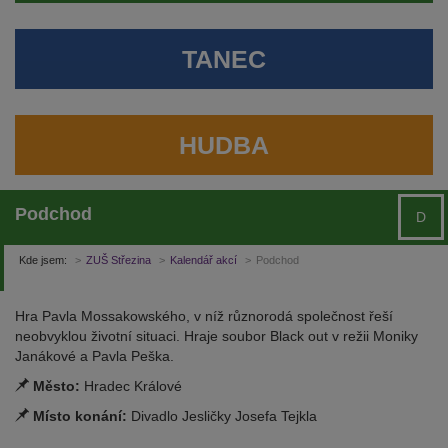
TANEC
HUDBA
Podchod
D
Kde jsem:
ZUŠ Střezina
Kalendář akcí
Podchod
Hra Pavla Mossakowského, v níž různorodá společnost řeší
neobvyklou životní situaci. Hraje soubor Black out v režii Moniky
Janákové a Pavla Peška.
Město:
Hradec Králové
Místo konání:
Divadlo Jesličky Josefa Tejkla