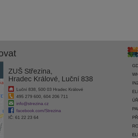
ovat
G
ZUŠ Střezina,
WH
Hradec Králové, Luční 838
IN
Luční 838, 500 03 Hradec Králové
EL
495 279 600, 604 206 711
ÚŘ
info@strezina.cz
PA
facebook.com/Strezina
IČ: 61 22 23 64
PŘ
R
EL