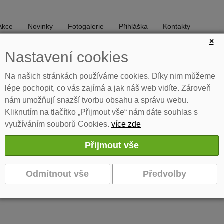
Akce
Novinky
Fotogalerie
Přihláška
Kontakty
×
Nastavení cookies
DIVADLO
TANEC
Na našich stránkách používáme cookies. Díky nim můžeme
lépe pochopit, co vás zajímá a jak náš web vidíte. Zároveň
nám umožňují snazší tvorbu obsahu a správu webu.
Kliknutím na tlačítko „Přijmout vše“ nám dáte souhlas s
využíváním souborů Cookies.
více zde
éra
iky Janákové.