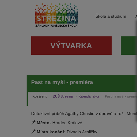
Škola a studium
VÝTVARKA
Past na myši - premiéra
Kde jsem:
ZUŠ Střezina
Kalendář akcí
Past na myši - premi
Detektivní příběh Agathy Christie v úpravě a režii Mon
Město:
Hradec Králové
Místo konání:
Divadlo Jesličky