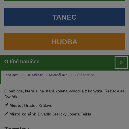
TANEC
HUDBA
O líné babičce
D
Kde jsem:
ZUŠ Střezina
Kalendář akcí
O líné babičce
O babičce, která si na stará kolena vyhodila z kopýtka. Režie: Aleš
Dvořák
Město:
Hradec Králové
Místo konání:
Divadlo Jesličky Josefa Tejkla