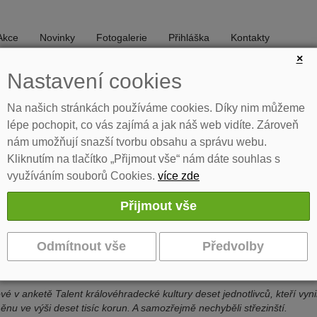
Akce
Novinky
Fotogalerie
Přihláška
Kontakty
×
Nastavení cookies
DIVADLO
TANEC
Na našich stránkách používáme cookies. Díky nim můžeme
lépe pochopit, co vás zajímá a jak náš web vidíte. Zároveň
nám umožňují snazší tvorbu obsahu a správu webu.
Kliknutím na tlačítko „Přijmout vše“ nám dáte souhlas s
využíváním souborů Cookies.
více zde
Talent královéhradecké kultury
ávání titulu Talent královéhradecké kultury
a předána ocenění Talent královéhradecké kultury za loňský rok. Během
ové v anketě Talent královéhradecké kultury deset jednotlivců, kteří vyn
nu ve výši deset tisíc korun. A samozřejmě nechyběli střezinští.