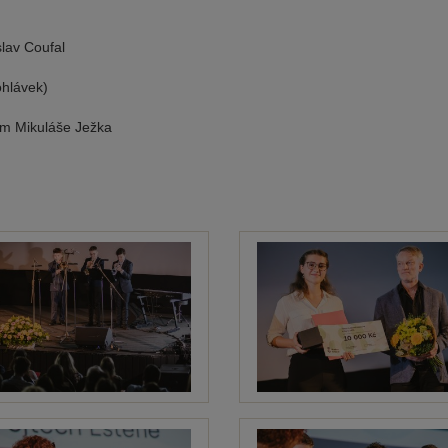
lav Coufal
ohlávek)
ím Mikuláše Ježka