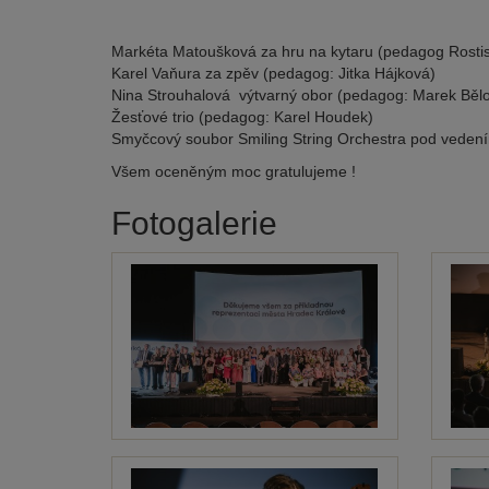
Markéta Matoušková za hru na kytaru (pedagog Rostis
Karel Vaňura za zpěv (pedagog: Jitka Hájková)
Nina Strouhalová výtvarný obor (pedagog: Marek Běl
Žesťové trio (pedagog: Karel Houdek)
Smyčcový soubor Smiling String Orchestra pod veden
Všem oceněným moc gratulujeme !
Fotogalerie