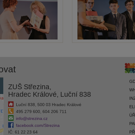
ovat
G
ZUŠ Střezina,
WH
Hradec Králové, Luční 838
IN
Luční 838, 500 03 Hradec Králové
EL
495 279 600, 604 206 711
ÚŘ
info@strezina.cz
PA
facebook.com/Strezina
IČ: 61 22 23 64
PŘ