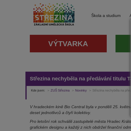
Škola a studium
VÝTVARKA
Střezina nechyběla na předávání titulu 
Kde jsem:
ZUŠ Střezina
Novinky
Střezina nechyběla na před
V hradeckém kině Bio Central byla v pondělí 25. květn
deset jednotlivců a čtyři kolektivy.
Pro letošní rok schválili zastupitelé města Hradec Král
grafickém designu a každý z nich obdržel finanční odmě