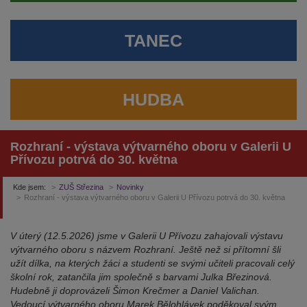
TANEC
HUDBA
Rozhraní - výstava výtvarného oboru v Galerii U
Přívozu potrvá do 30. května
Kde jsem:
ZUŠ Střezina
Novinky
Rozhraní - výstava výtvarného oboru v Galerii U Přívozu potrvá do 30. května
V úterý (12.5.2026) jsme v Galerii U Přívozu zahajovali výstavu
výtvarného oboru s názvem Rozhraní. Ještě než si přítomní šli
užít dílka, na kterých žáci a studenti se svými učiteli pracovali celý
školní rok, zatančila jim společně s barvami Julka Březinová.
Hudebně ji doprovázeli Šimon Krečmer a Daniel Valichan.
Vedoucí výtvarného oboru Marek Bělohlávek poděkoval svým