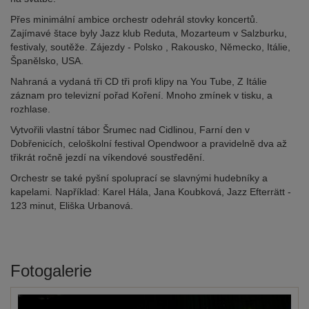
Přes minimální ambice orchestr odehrál stovky koncertů.
Zajímavé štace byly Jazz klub Reduta, Mozarteum v Salzburku,
festivaly, soutěže. Zájezdy - Polsko , Rakousko, Německo, Itálie,
Španělsko, USA.
Nahraná a vydaná tři CD tři profi klipy na You Tube, Z Itálie
záznam pro televizní pořad Koření. Mnoho zmínek v tisku, a
rozhlase.
Vytvořili vlastní tábor Šrumec nad Cidlinou, Farní den v
Dobřenicích, celoškolní festival Opendwoor a pravidelně dva až
třikrát ročně jezdí na víkendové soustředění.
Orchestr se také pyšní spoluprací se slavnými hudebníky a
kapelami. Například: Karel Hála, Jana Koubková, Jazz Efterrätt -
123 minut, Eliška Urbanová.
Fotogalerie