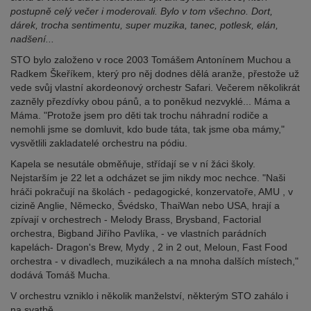
postupně celý večer i moderovali. Bylo v tom všechno. Dort,
dárek, trocha sentimentu, super muzika, tanec, potlesk, elán,
nadšení...
STO bylo založeno v roce 2003 Tomášem Antonínem Muchou a
Radkem Škeříkem, který pro něj dodnes dělá aranže, přestože už
vede svůj vlastní akordeonový orchestr Safari. Večerem několikrát
zazněly přezdívky obou pánů, a to poněkud nezvyklé... Máma a
Máma. "Protože jsem pro děti tak trochu náhradní rodiče a
nemohli jsme se domluvit, kdo bude táta, tak jsme oba mámy,"
vysvětlili zakladatelé orchestru na pódiu.
Kapela se nesutále obměňuje, střídají se v ní žáci školy.
Nejstarším je 22 let a odcházet se jim nikdy moc nechce. "Naši
hráči pokračují na školách - pedagogické, konzervatoře, AMU , v
cizině Anglie, Německo, Švédsko, ThaiWan nebo USA, hrají a
zpívají v orchestrech - Melody Brass, Brysband, Factorial
orchestra, Bigband Jiřího Pavlíka, - ve vlastních parádních
kapelách- Dragon's Brew, Mydy , 2 in 2 out, Meloun, Fast Food
orchestra - v divadlech, muzikálech a na mnoha dalších místech,"
dodává Tomáš Mucha.
V orchestru vzniklo i několik manželství, některým STO zahálo i
na svatbě.