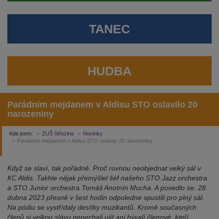
TANEC
HUDBA
Parádním mejdanem v Aldisu STO oslavilo 20
narozeniny
Kde jsem:
ZUŠ Střezina
Novinky
Parádním mejdanem v Aldisu STO oslavilo 20 narozeniny
Když se slaví, tak pořádně. Proč rovnou neobjednat velký sál v
KC Aldis. Takhle nějak přemýšlel šéf našeho STO Jazz orchestra
a STO Junior orchestra Tomáš Anotnín Mucha. A povedlo se. 28.
dubna 2023 přesně v šest hodin odpoledne spustili pro plný sál.
Na pódiu se vystřídaly desítky muzikantů. Kromě současných
členů si velkou slávu nenechali ujít ani bývalí členové, kteří