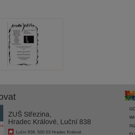
ovat
G
ZUŠ Střezina,
WH
Hradec Králové, Luční 838
IN
Luční 838, 500 03 Hradec Králové
EL