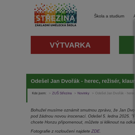
Škola a studium
VÝTVARKA
Odešel Jan Dvořák - herec, režisér, klaun
Kde jsem:
ZUŠ Střezina
Novinky
Odešel Jan Dvořák - herec, 
Bohužel musíme oznámit smutnou zprávu, že Jan Dvořák
pod žádnou novou inscenací. Odešel 5. ledna 2025. "Po
chcete Honzu připomenout, můžete si kliknout na odka
Fotografie z rozloučení najdete
ZDE
.