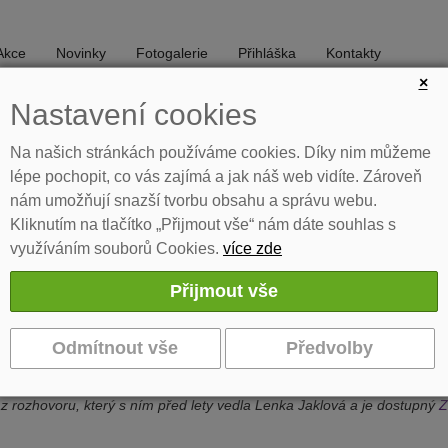
Akce
Novinky
Fotogalerie
Přihláška
Kontakty
×
Nastavení cookies
DIVADLO
TANEC
Na našich stránkách používáme cookies. Díky nim můžeme
lépe pochopit, co vás zajímá a jak náš web vidíte. Zároveň
nám umožňují snazší tvorbu obsahu a správu webu.
Kliknutím na tlačítko „Přijmout vše“ nám dáte souhlas s
využíváním souborů Cookies.
více zde
 i filozof. Ale také učitel našeho literárně-dramatic
režisér, klaun i filozof. Ale také učitel našeho literárně-dramatického oboru
 - herec, režisér, klaun a filozof, dlouholetý vedoucí literárně-dram
slední setkání" s Honzou se uskutečnilo v sobotu 25. ledna 2025 od 15
z rozhovoru, který s ním před lety vedla Lenka Jaklová a je dostupný