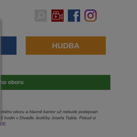
HUDBA
kého oboru
atického oboru a hlavně kantor už nebude podepsán
 hodin v Divadle Jesličky Josefa Tejkla. Pokud si
ZDE
.