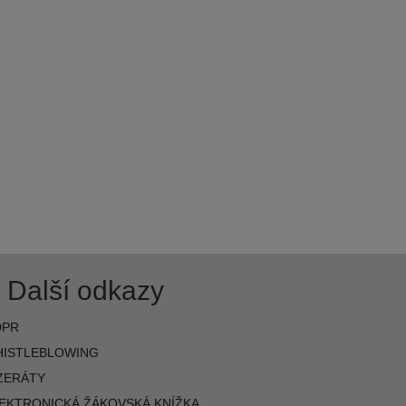
Další odkazy
DPR
ISTLEBLOWING
ZERÁTY
EKTRONICKÁ ŽÁKOVSKÁ KNÍŽKA