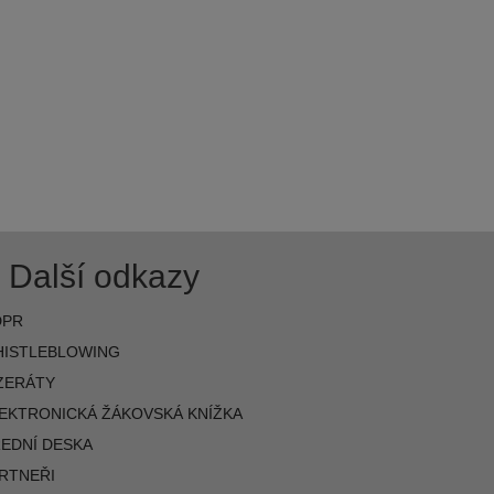
Další odkazy
DPR
ISTLEBLOWING
ZERÁTY
EKTRONICKÁ ŽÁKOVSKÁ KNÍŽKA
EDNÍ DESKA
RTNEŘI