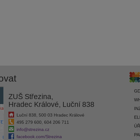
ovat
G
ZUŠ Střezina,
WH
Hradec Králové, Luční 838
IN
Luční 838, 500 03 Hradec Králové
EL
495 279 600, 604 206 711
ÚŘ
info@strezina.cz
PA
facebook.com/Strezina