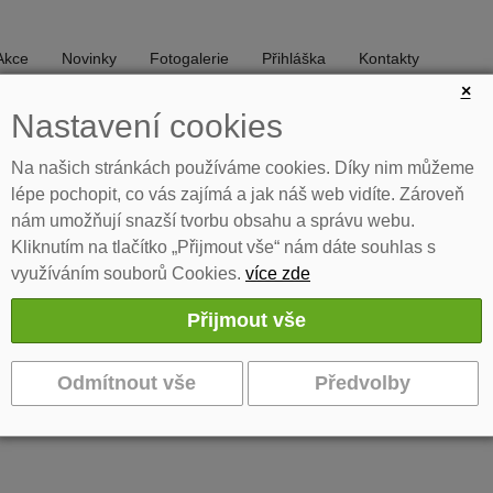
Akce
Novinky
Fotogalerie
Přihláška
Kontakty
×
Nastavení cookies
DIVADLO
TANEC
Na našich stránkách používáme cookies. Díky nim můžeme
lépe pochopit, co vás zajímá a jak náš web vidíte. Zároveň
nám umožňují snazší tvorbu obsahu a správu webu.
Kliknutím na tlačítko „Přijmout vše“ nám dáte souhlas s
využíváním souborů Cookies.
více zde
lostátní přehlídky
 - laureát celostátní přehlídky
 v kategorii "umělecký přednes" je Kryštof Hrda z literárně-dramatick