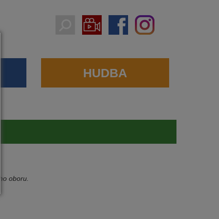
HUDBA
ého oboru.