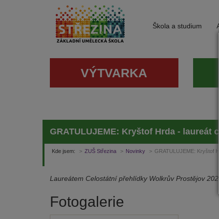
Škola a studium
VÝTVARKA
GRATULUJEME: Kryštof Hrda - laureát ce
Kde jsem:
ZUŠ Střezina
Novinky
GRATULUJEME: Kryštof Hrda
Laureátem Celostátní přehlídky Wolkrův Prostějov 2024
Fotogalerie