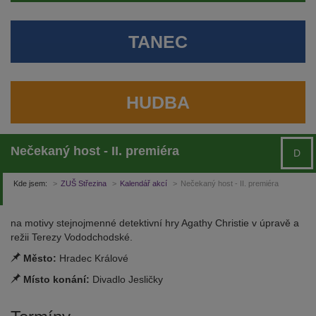
TANEC
HUDBA
Nečekaný host - II. premiéra
D
Kde jsem:
ZUŠ Střezina
Kalendář akcí
Nečekaný host - II. premiéra
na motivy stejnojmenné detektivní hry Agathy Christie v úpravě a
režii Terezy Vododchodské.
Město:
Hradec Králové
Místo konání:
Divadlo Jesličky