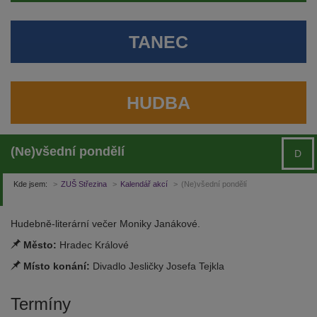
TANEC
HUDBA
(Ne)všední pondělí
D
Kde jsem:
ZUŠ Střezina
Kalendář akcí
(Ne)všední pondělí
Hudebně-literární večer Moniky Janákové.
Město:
Hradec Králové
Místo konání:
Divadlo Jesličky Josefa Tejkla
Termíny