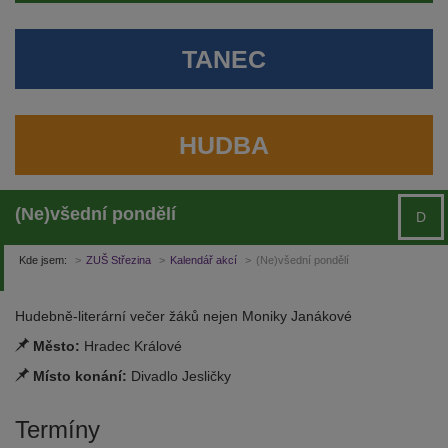
TANEC
HUDBA
(Ne)všední pondělí
D
Kde jsem:
ZUŠ Střezina
Kalendář akcí
(Ne)všední pondělí
Hudebně-literární večer žáků nejen Moniky Janákové
Město:
Hradec Králové
Místo konání:
Divadlo Jesličky
Termíny