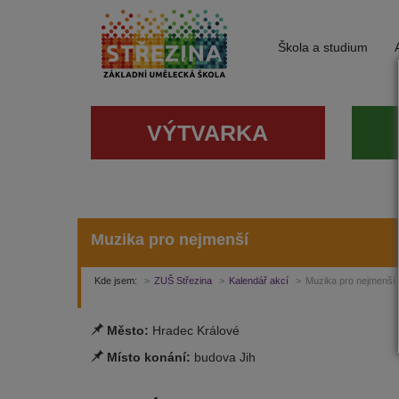
Škola a studium
VÝTVARKA
Muzika pro nejmenší
Kde jsem:
ZUŠ Střezina
Kalendář akcí
Muzika pro nejmenší
Město:
Hradec Králové
Místo konání:
budova Jih