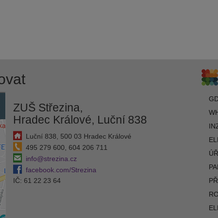
ovat
G
ZUŠ Střezina,
WH
Hradec Králové, Luční 838
IN
Luční 838, 500 03 Hradec Králové
EL
495 279 600, 604 206 711
ÚŘ
info@strezina.cz
PA
facebook.com/Strezina
IČ: 61 22 23 64
PŘ
R
EL