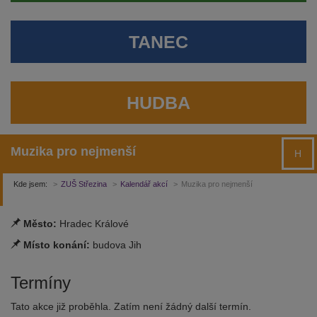
TANEC
HUDBA
Muzika pro nejmenší
H
Kde jsem:
ZUŠ Střezina
Kalendář akcí
Muzika pro nejmenší
Město:
Hradec Králové
Místo konání:
budova Jih
Termíny
Tato akce již proběhla. Zatím není žádný další termín.