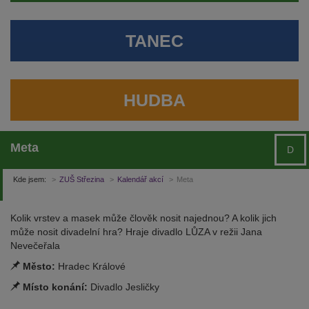
TANEC
HUDBA
Meta
D
Kde jsem:
ZUŠ Střezina
Kalendář akcí
Meta
Kolik vrstev a masek může člověk nosit najednou? A kolik jich
může nosit divadelní hra? Hraje divadlo LŮZA v režii Jana
Nevečeřala
Město:
Hradec Králové
Místo konání:
Divadlo Jesličky