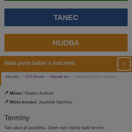
TANEC
HUDBA
Malá parta Safari v Satchmu
H
Kde jsem:
ZUŠ Střezina
Kalendář akcí
Malá parta Safari v Satchmu
Město:
Hradec Králové
Místo konání:
Jazzklub Satchmo
Termíny
Tato akce již proběhla. Zatím není žádný další termín.