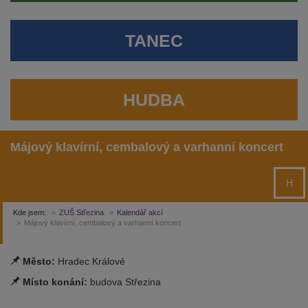
TANEC
HUDBA
Májový klavírní, cembalový a varhanní koncert
H
Kde jsem:
ZUŠ Střezina
Kalendář akcí
Májový klavírní, cembalový a varhanní koncert
Město:
Hradec Králové
Místo konání:
budova Střezina