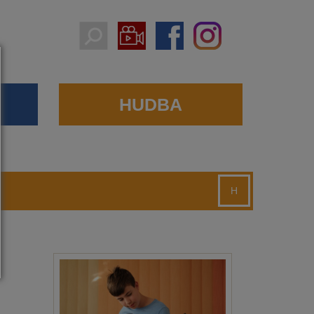
HUDBA
H