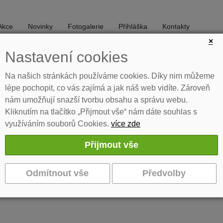
Akce
Novinky
Fotogalerie
Přihláška
Kontakty
×
Nastavení cookies
DIVADLO
TANEC
Na našich stránkách používáme cookies. Díky nim můžeme
lépe pochopit, co vás zajímá a jak náš web vidíte. Zároveň
nám umožňují snazší tvorbu obsahu a správu webu.
Kliknutím na tlačítko „Přijmout vše“ nám dáte souhlas s
využíváním souborů Cookies.
více zde
ktrickou kytarou