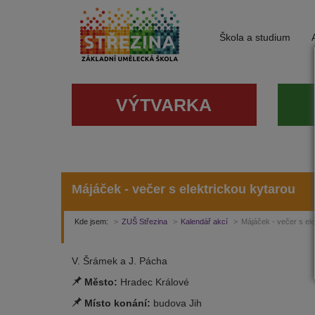
Škola a studium
VÝTVARKA
Májáček - večer s elektrickou kytarou
Kde jsem:
ZUŠ Střezina
Kalendář akcí
Májáček - večer s ele
V. Šrámek a J. Pácha
Město:
Hradec Králové
Místo konání:
budova Jih