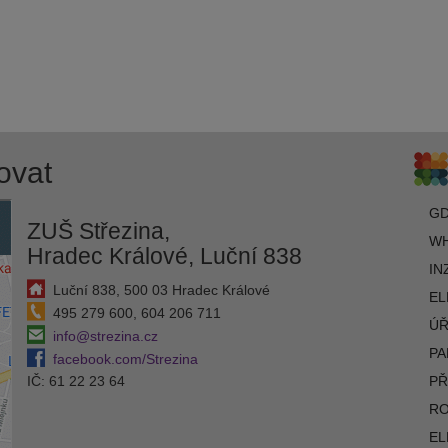
ovat
G
ZUŠ Střezina,
WH
Hradec Králové, Luční 838
IN
Luční 838, 500 03 Hradec Králové
EL
495 279 600, 604 206 711
ÚŘ
info@strezina.cz
PA
facebook.com/Strezina
IČ: 61 22 23 64
PŘ
R
EL