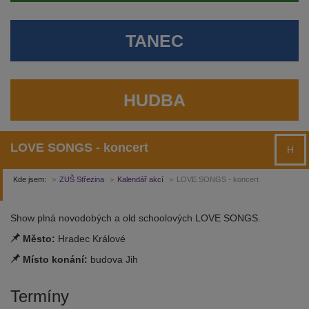
TANEC
HUDBA
LOVE SONGS - koncert
H
Kde jsem:
ZUŠ Střezina
Kalendář akcí
LOVE SONGS - koncert
Show plná novodobých a old schoolových LOVE SONGS.
Město:
Hradec Králové
Místo konání:
budova Jih
Termíny