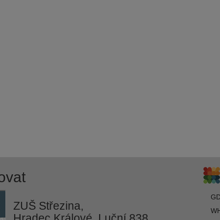
ovat
G
ZUŠ Střezina,
WH
Hradec Králové, Luční 838