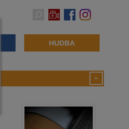
HUDBA
H