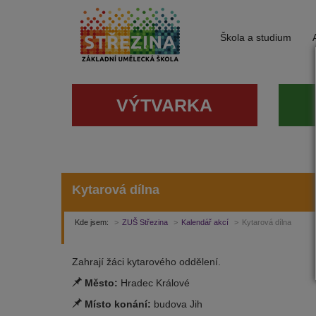
Škola a studium
VÝTVARKA
Kytarová dílna
Kde jsem:
ZUŠ Střezina
Kalendář akcí
Kytarová dílna
Zahrají žáci kytarového oddělení.
Město:
Hradec Králové
Místo konání:
budova Jih