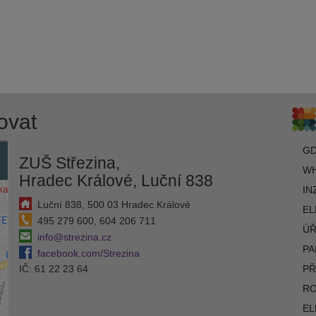
ovat
G
ZUŠ Střezina,
WH
Hradec Králové, Luční 838
IN
Luční 838, 500 03 Hradec Králové
EL
495 279 600, 604 206 711
ÚŘ
info@strezina.cz
PA
facebook.com/Strezina
IČ: 61 22 23 64
PŘ
R
EL