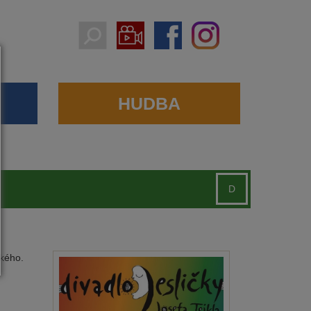
HUDBA
D
ckého.