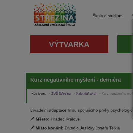
Škola a studium
VÝTVARKA
Kurz negativního myšlení - derniéra
Kde jsem:
ZUŠ Střezina
Kalendář akcí
Kurz negativního myšl
Divadelní adaptace filmu spojujícího prvky psychologi
Město:
Hradec Králové
Místo konání:
Divadlo Jesličky Josefa Tejkla