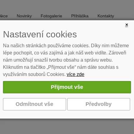
Akce
Novinky
Fotogalerie
Přihláška
Kontakty
×
Nastavení cookies
DIVADLO
TANEC
Na našich stránkách používáme cookies. Díky nim můžeme
lépe pochopit, co vás zajímá a jak náš web vidíte. Zároveň
nám umožňují snazší tvorbu obsahu a správu webu.
Kliknutím na tlačítko „Přijmout vše“ nám dáte souhlas s
využíváním souborů Cookies.
více zde
ení - derniéra
ckého dramatu se sarkasticky černou komedií v režii Josefa Jana Kope